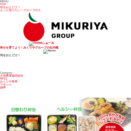
MENU
TOP
旬をおとどけ！
もっと知りたい！グループの人
幸せを育てよう！みくりやグループの社内報
旬をおとどけ！
Category
大地事業協同組合
NF21
みくりや青果
マキシム
誠孝