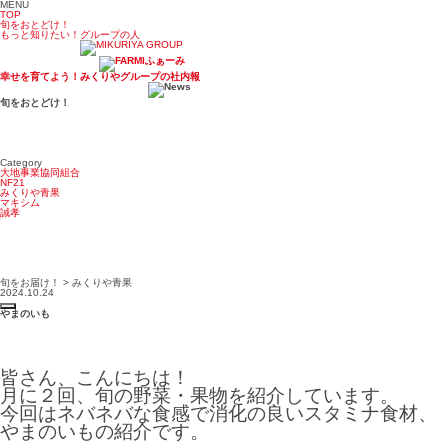
MENU
TOP
旬をおとどけ！
もっと知りたい！グループの人
幸せを育てよう！みくりやグループの社内報
旬をおとどけ！
Category
大地事業協同組合
NF21
みくりや青果
マキシム
誠孝
旬をお届け！ > みくりや青果
2024.10.24
やまのいも
皆さん、こんにちは！
月に２回、旬の野菜・果物を紹介しています。
今回はネバネバな食感で消化の良いスタミナ食材、
やまのいもの紹介です。