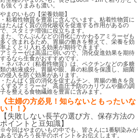
も強くうまみも濃い。
やまのいもの【栄養効能】
・粘着性物質を豊富に含んでいます。粘着性物質に
はたんぱく質の消化吸収を促進する作用があるの
で、スタミナ増強に役立ちます。
また、でんぷんなどの消化にかかわるアミラーゼも
多く含まれるため、胃腸の働きを整えて、栄養を効
率よくとり入れる効果が期待できます。
アミラーゼは高温に弱いので、消化促進効果を期待
するなら生食がおすすめです。
・ネバネバ（粘着性物質）は、ペクチンなどの多糖
類の粘液成分。胃腸や眼、鼻の粘膜を保護し、細菌
の侵入を防ぐ効果があります。
・たんぱく質の消化を促すムチン、胃腸の働きを良
くするアミラーゼ、高血圧予防のカリウムや腸の調
子を整える食物繊維を豊富に含みます。
《主婦の方必見！知らないともったいな
い！！》
【失敗しない長芋の選び方、保存方法の
ポイントと豆知識】
※今回はやまのいもの中でも、皆さんに1番馴染みが
あるであろう長芋のポイントをお伝えします。