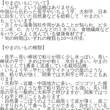
【やまのいもについて】
・「山芋」という品種はありません。
中国から伝わった長芋やいちょう芋、大和芋、日本
に自生していた自然薯などを総称して「やまのい
も」といいます。
・古くから滋養強壮作用があることが知られ、ビタ
ミンB、C、カリウムなどのミネラル、食物繊維など
をバランスよく含んでいる健康食材です。
・旬の時期はいずれの種類も10〜3月頃。
【やまのいもの種類】
・長芋→長い棒状で粘りが弱く少し水っぽい。長い
棒状の芋で、きめはやや粗く、水分も多い。やまの
いもとして1番多く流通している栽培品種。
・いちょう芋→平たい形でイチョウの葉のような
形。粘り気が強く、関東では大和芋と呼ぶこともあ
ります。
・大和芋→近畿・中国地方に多い。ゴツゴツした握
りこぶしのような形で粘り気がとても強い。丸い球
形の芋を一般的に大和芋と呼びますが、関東ではつ
くね芋と呼ぶこともあります。
・自然薯→ごぼうのように細長くて皮が薄く、皮ご
とすりおろして食べることができる。自生している
野生種のやまのいも。長さは60㎝〜1mで粘りがとて