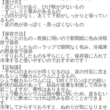
【選び方】
・皮にハリがあり、ひげ根が少ないもの
・ずっしりと重みがあるもの
・凸凹が少なく、太くて下部がしっかりと張ってい
るもの
・皮の色が赤っぽく・黒っぽくないもの
【保存方法】
・丸ごとのもの→乾燥に弱いので新聞紙に包み冷暗
所で保存
・カットしたもの→ラップで隙間なく包み、冷蔵庫
の野菜室で保存
・すりおろしたものを平らにして、保存袋に入れて
冷凍すると使いやすいのでおすすめです！
【豆知識】
・手や口のまわりが痒くなるのは、皮の付近に含ま
れるシュウ酸カルシウムによるもの。
シュウ酸カルシウムには、100ミクロンほどの鋭い
針状の結晶があって、結晶が皮膚を刺激して痒みを
起こしますが、毒性はありません。
シュウ酸カルシウムは熱や酸に弱いため、皮をむい
てすぐに酢水につければ痒みを防ぐことができま
す。
冷凍してからすりおろすと、ぬめりが気になりませ