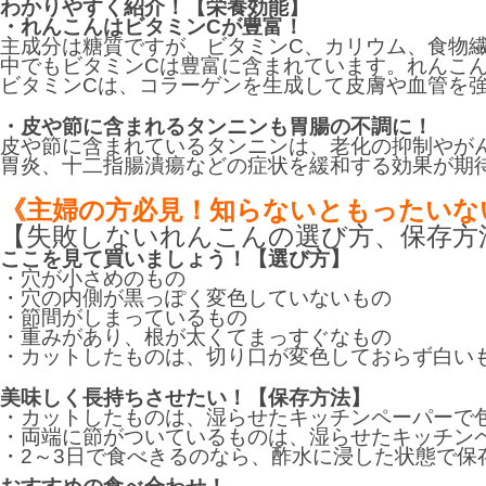
わかりやすく紹介！【栄養効能】
・れんこんはビタミンCが豊富！
主成分は糖質ですが、ビタミンC、カリウム、食物
中でもビタミンCは豊富に含まれています。れんこ
ビタミンCは、コラーゲンを生成して皮膚や血管を
・皮や節に含まれるタンニンも胃腸の不調に！
皮や節に含まれているタンニンは、老化の抑制やが
胃炎、十二指腸潰瘍などの症状を緩和する効果が期
《主婦の方必見！知らないともったいな
【失敗しないれんこんの選び方、保存方
ここを見て買いましょう！【選び方】
・穴が小さめのもの
・穴の内側が黒っぽく変色していないもの
・節間がしまっているもの
・重みがあり、根が太くてまっすぐなもの
・カットしたものは、切り口が変色しておらず白い
美味しく長持ちさせたい！【保存方法】
・カットしたものは、湿らせたキッチンペーパーで
・両端に節がついているものは、湿らせたキッチン
・2～3日で食べきるのなら、酢水に浸した状態で保