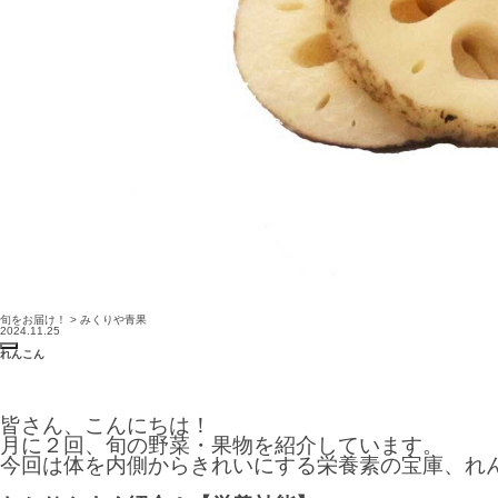
旬をお届け！ > みくりや青果
2024.11.25
れんこん
皆さん、こんにちは！
月に２回、旬の野菜・果物を紹介しています。
今回は体を内側からきれいにする栄養素の宝庫、れ