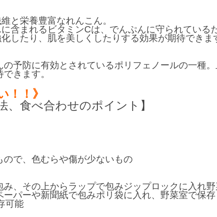
繊維と栄養豊富なれんこん。
んに含まれるビタミンCは、でんぷんに守られている
強化したり、肌を美しくしたりする効果が期待できま
んの予防に有効とされているポリフェノールの一種。
待できます。
い！！》
法、食べ合わせのポイント】
もので、色むらや傷が少ないもの
包み、その上からラップで包みジップロックに入れ野
ペーパーや新聞紙で包みポリ袋に入れ、野菜室で保存
存可能