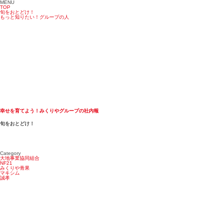
MENU
TOP
旬をおとどけ！
もっと知りたい！グループの人
幸せを育てよう！みくりやグループの社内報
旬をおとどけ！
Category
大地事業協同組合
NF21
みくりや青果
マキシム
誠孝