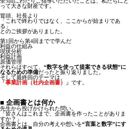
全5回にわたりご指導いただいたことは、私たちにと
って大きな財産です。
冒頭、社長より
「これで終わりではなく、ここからが始まりであ
る」
とのご挨拶がありました。
第1回から第4回までで学んだ
利益の仕組み
現状分析
利益計画
原価管理
それらはすべて、
“数字を使って提案できる状態”に
なるための準備
だったと振り返りました。
そして最終回のテーマは、
「事業計画（社内企画書）」
です。
■ 企画書とは何か
先生から投げかけられた問い。
「皆さんはこれまで、企画書を作ったことがありま
すか？」
企画書とは、自分の考えや想いを
“言葉と数字”にす