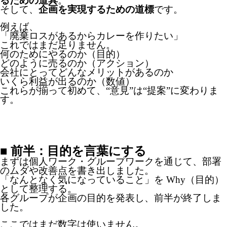
るための道具
。
そして、
企画を実現するための道標
です。
例えば、
「廃棄ロスがあるからカレーを作りたい」
これではまだ足りません。
何のためにやるのか（目的）
どのように売るのか（アクション）
会社にとってどんなメリットがあるのか
いくら利益が出るのか（数値）
これらが揃って初めて、“意見”は“提案”に変わりま
す。
■ 前半：目的を言葉にする
まずは個人ワーク・グループワークを通じて、部署
のムダや改善点を書き出しました。
「なんとなく気になっていること」を Why（目的）
として整理する。
各グループが企画の目的を発表し、前半が終了しま
した。
ここではまだ数字は使いません。