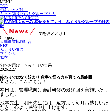
MENU
TOP
旬をおとどけ！
もっと知りたい！グループの人
幸せを育てよう！みくりやグループの社内
報
旬をおとどけ！
Category
大地事業協同組合
NF21
みくりや青果
マキシム
誠孝
旬をお届け！ > みくりや青果
2026.2.27
終わりではなく始まり 数字で語る力を育てる最終回
皆さん、こんにちは！
本日は、管理職向け会計研修の最終回を実施いたし
ました。
池本先生、明田先生には、遠方より毎月お越しいた
だき、心より感謝申し上げます。