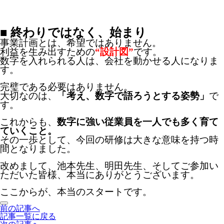
■ 終わりではなく、始まり
事業計画とは、希望ではありません。
利益を生み出すための
“設計図”
です。
数字を入れられる人は、会社を動かせる人になりま
す。
完璧である必要はありません。
大切なのは、
「考え、数字で語ろうとする姿勢」
で
す。
これからも、
数字に強い従業員を一人でも多く育て
ていくこと。
その一歩として、今回の研修は大きな意味を持つ時
間となりました。
改めまして、池本先生、明田先生、そしてご参加い
ただいた皆様、本当にありがとうございます。
ここからが、本当のスタートです。
前の記事へ
記事一覧に戻る