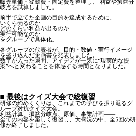
販売単価・変動費・固定費を整理し、 利益や損益分
岐点を試算しました。
前半で立てた企画の目的を達成するために、
いくら売るのか
どのくらい利益が出るのか
実行可能なのか
をグループで具体化。
各グループの代表者が、目的・数値・実行イメージ
を盛り込んだ企画書を発表しました。
数字が入った瞬間、アイデアが一気に“現実的な提
案”へと変わることを体感する時間となりました。
■ 最後はクイズ大会で総復習
研修の締めくくりは、これまでの学びを振り返るグ
ループ対抗クイズ大会。
利益計算、損益分岐点、原価、事業計画――
全ての内容を楽しく復習し、大盛況の中、全5回の研
修が終了しました。