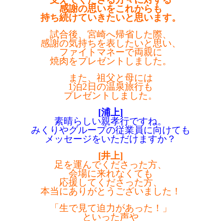
感謝の思いをこれからも
持ち続けていきたいと思います。
試合後、宮崎へ帰省した際、
感謝の気持ちを表したいと思い、
ファイトマネーで両親に
焼肉をプレゼントしました。
また、祖父と母には
1泊2日の温泉旅行も
プレゼントしました。
[浦上]
素晴らしい親孝行ですね。
みくりやグループの従業員に向けても
メッセージをいただけますか？
[井上]
足を運んでくださった方、
会場に来れなくても
応援してくださった方、
本当にありがとうございました！
「生で見て迫力があった！」
といった声や