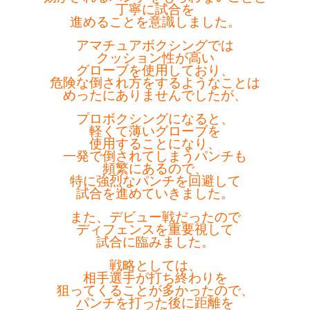
丁寧に試合を
進めることを意識しました。
アマチュアボクシングでは
クッション性が高い
グローブを使用しており、
危険な倒され方を
するようなことは
めったにありませんでしたが、
プロボクシングになると、
軽くて薄いグローブを
使用することになり、
一発で倒されてしまうパンチも
頻繁にあるので、
特に強烈なパンチを回避して
試合を進めていきました。
また、デビュー戦だったので
ディフェンスを
重要視して
試合に臨みました。
戦略としては、
相手選手が打ち終わりを
狙ってくることが多かったので、
パンチを打った後に距離を