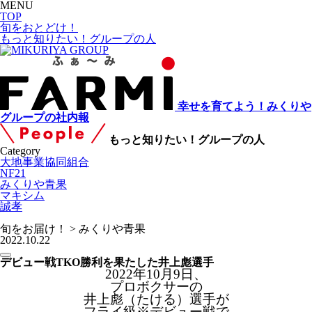
MENU
TOP
旬をおとどけ！
もっと知りたい！グループの人
幸せを育てよう！みくりや
グループの社内報
もっと知りたい！グループの人
Category
大地事業協同組合
NF21
みくりや青果
マキシム
誠孝
旬をお届け！ > みくりや青果
2022.10.22
デビュー戦TKO勝利を果たした井上彪選手
2022年10月9日、
プロボクサーの
井
上彪（たける）選手が
フライ級※デビュー戦で