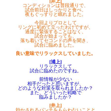
[井上]
コンディションは普段通りで、
試合前日はしっかりと食べ、
夜もぐっすりと眠れました。
今回よりプロとして
リングに初めて立ったわけですが、
過度に緊張することはなく、
試合が始まっても、
落ち着いてセコンドの声を聞き、
試合に臨めました。
良い意味でリラックスしていました。
[浦上]
リラックスして
試合に臨めたのですね。
前情報が少ない
相手だったと思いますが、
どのような対策を取られましたか？
また、どういった戦略で
臨みましたか？
[井上]
効かされるパンチをもらわないことと