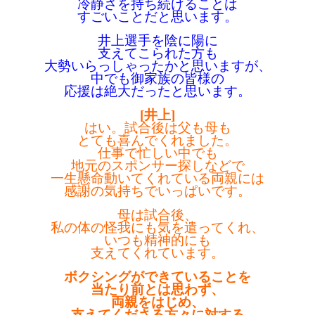
冷静さを持ち続けることは
すごいことだと思います。
井上選手を陰に陽に
支えてこられた方も
大勢いらっしゃったかと思いますが、
中でも御家族の皆様の
応援は絶大だったと思います。
[井上]
はい。
試合後は父も母も
とても喜んでくれました。
仕事で忙しい中でも
地元のスポンサー探しなどで
一生懸命動いてくれている両親には
感謝の気持ちでいっぱいです。
母は試合後、
私の体の怪我にも気を遣ってくれ、
いつも精神的にも
支えてくれています。
ボクシングができていることを
当たり前とは思わず、
両親をはじめ、
支えてくださる方々に対する