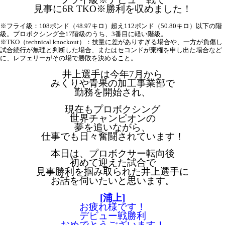
見事に6R TKO※勝利を収めました！
※フライ級：108ポンド（48.97キロ）超え112ポンド（50.80キロ）以下の階
級。プロボクシング全17階級のうち、3番目に軽い階級。
※TKO（technical knockout）：技量に差がありすぎる場合や、一方が負傷し
試合続行が無理と判断した場合、またはセコンドが棄権を申し出た場合など
に、レフェリーがその場で勝敗を決めること。
井上選手は今年7月から
みくりや青果の加工事業部で
勤務を開始され、
現在もプロボクシング
世界チャンピオンの
夢を追いながら、
仕事でも日々奮闘されています！
本日は、プロボクサー転向後
初めて迎えた試合で
見事勝利を掴み取られた井上選手に
お話を伺いたいと思います。
[浦上]
お疲れ様です！
デビュー戦勝利
おめでとうございます！