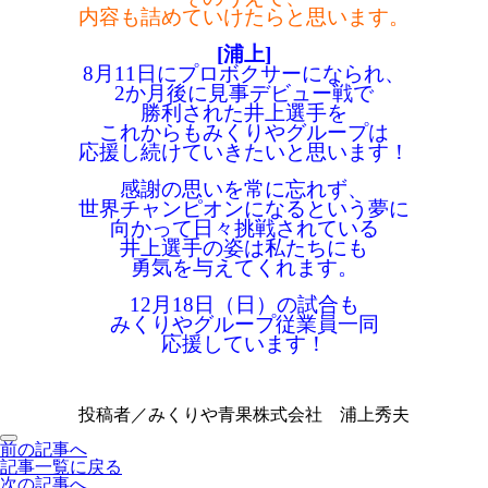
内容も詰めていけたらと思います。
[浦上]
8月11日にプロボクサーになられ、
2か月後に見事デビュー戦で
勝利された
井上選手を
これからもみくりやグループは
応援し続けていきたいと思います！
感謝の思いを常に忘れず、
世界チャンピオンになるという夢に
向かって日々挑戦されている
井上選手の姿は私たちにも
勇気を
与えてくれます。
12月18日（日）の試合も
みくりやグループ従業員一同
応援しています！
投稿者／みくりや青果株式会社 浦上秀夫
前の記事へ
記事一覧に戻る
次の記事へ