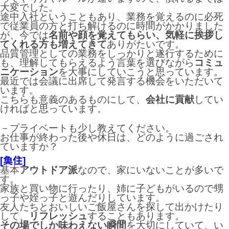
大変でした。
途中入社ということもあり、業務を覚えるのに必死
で従業員の方と打ち解けるのに時間がかかりました
が、今では
名前や顔を覚えてもらい、気軽に挨拶し
てくれる方も増えてきて
ありがたいです。
品質管理としての業務をしっかりと遂行するために
も、理解してもらえるよう言葉を選びながら
コミュ
ニケーション
を大事にしていこうと思っています。
最近では会議に出席して発言する機会をいただいて
います。
こちらも意義のあるものにして、
会社に貢献
してい
ければと思っています。
－プライベートも少し教えてください。
お仕事が終わった後や休日は、どのように過ごされ
ていますか？
[𩵋住]
基本
アウトドア派
なので、家にいないことが多いで
す。
家族と買い物に行ったり、姉に子どもがいるので甥
っ子や姪っ子と遊んだりしています。
友人たちとおいしいご飯屋さんを探して出かけたり
して、
リフレッシュ
することもあります。
その場でしか味わえない瞬間
を大切にしていて、い