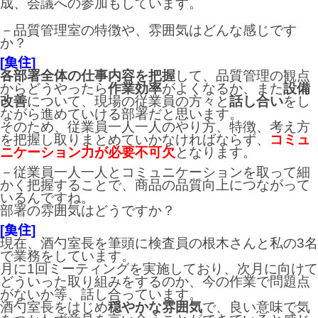
成、会議への参加もしています。
－品質管理室の特徴や、雰囲気はどんな感じです
か？
[𩵋住]
各部署全体の仕事内容を把握
して、品質管理の観点
からどうやったら
作業効率
がよくなるか、また
設備
改善
について、現場の従業員の方々と
話し合い
をし
ながら進めていける部署だと思います。
そのため、従業員一人一人のやり方、特徴、考え方
を把握し取りまとめていかなければならず、
コミュ
ニケーション力が必要不可欠
となります。
－従業員一人一人とコミュニケーションを取って細
かく把握することで、商品の品質向上につながって
いるんですね。
部署の雰囲気はどうですか？
[𩵋住]
現在、酒勺室長を筆頭に検査員の根木さんと私の3名
で業務をしています。
月に1回ミーティングを実施しており、次月に向けて
どういった取り組みをするのか、今の作業で問題点
がないか等、話し合っています。
酒勺室長をはじめ
穏やかな雰囲気
で、良い意味で気