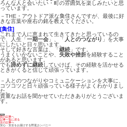
ろんな人と会いたい・町の雰囲気を楽しみたいと思
っています。
－THE・アウトドア派な𩵋住さんですが、最後に好
きな言葉や座右の銘を教えてください。
[𩵋住]
これまで人に恵まれて生きてきたと思っているの
で、人生「
一期一会
」、「
人とのつながり
」を大事
にしたいと日々思います。
そして好きな言葉は、「
継続
」です。
うまくいかないことや、
失敗や挫折
を経験すること
があると思います。
でも
諦めずに継続
していけば、その経験を活かせる
ときがくると信じて頑張っています。
－人とのつながりやコミュニケーションを大事に、
コツコツと日々頑張っている様子がよくわかりまし
た。
貴重なお話を聞かせていただきありがとうございま
す。
前の記事へ
記事一覧に戻る
次の記事へ
安心・安全をお届けする野菜カンパニー