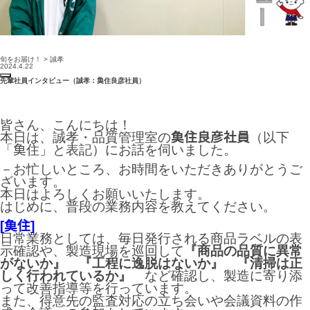
旬をお届け！ > 誠孝
2024.4.22
先輩社員インタビュー（誠孝：𩵋住良彦社員）
皆さん、こんにちは！
本日は、誠孝・品質管理室の
𩵋
住良彦社員
（以下
「𩵋住」と表記）にお話を伺いました。
－お忙しいところ、お時間をいただきありがとうご
ざいます。
本日はよろしくお願いいたします。
はじめに、普段の業務内容を教えてください。
[𩵋住]
日常業務としては、毎日発行される商品ラベルの表
示確認や、製造現場を巡回して
『商品の品質に異常
がないか』 『工程に逸脱はないか』 『清掃は正
しく行われているか』
など確認し、製造に寄り添
って改善指導等を行っています。
また、得意先の監査対応の立ち会いや会議資料の作