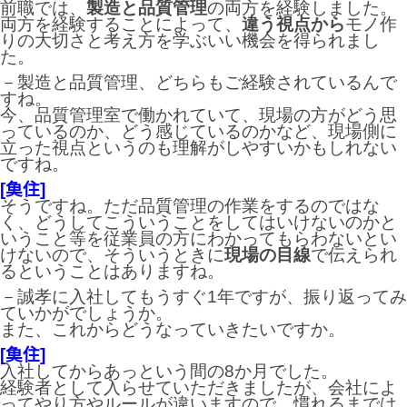
前職では、
製造と品質管理
の両方を経験しました。
両方を経験することによって、
違う視点から
モノ作
りの大切さと考え方を学ぶいい機会を得られまし
た。
－製造と品質管理、どちらもご経験されているんで
すね。
今、品質管理室で働かれていて、現場の方がどう思
っているのか、どう感じているのかなど、現場側に
立った視点というのも理解がしやすいかもしれない
ですね。
[𩵋住]
そうですね。ただ品質管理の作業をするのではな
く、どうしてこういうことをしてはいけないのかと
いうこと等を従業員の方にわかってもらわないとい
けないので、そういうときに
現場の目線
で伝えられ
るということはありますね。
－誠孝に入社してもうすぐ1年ですが、振り返ってみ
ていかがでしょうか。
また、これからどうなっていきたいですか。
[𩵋住]
入社してからあっという間の8か月でした。
経験者として入らせていただきましたが、会社によ
ってやり方やルールが違いますので、慣れるまでは