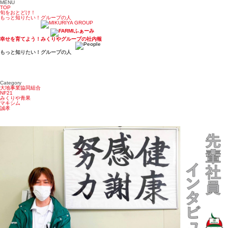
MENU
TOP
旬をおとどけ！
もっと知りたい！グループの人
幸せを育てよう！みくりやグループの社内報
もっと知りたい！グループの人
Category
大地事業協同組合
NF21
みくりや青果
マキシム
誠孝