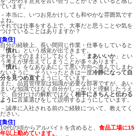
をつかわず意見を言い合うことができていると感じ
ています。
－本当に、いつお見かけしても和やかな雰囲気です
よね。
それでは仕事をする上で、大事だと思うことや気を
つけていることはありますか？
[𩵋住]
自分の経験上、長い間同じ作業・仕事をしていると
『
慣れ
』という感覚が出てきます。
それをそのままにしておくと、「
まあいいか
」とい
う考えが芽生えてしまうことが多々あります。
『
慣れ
』をなあなあにして悪い方向へ進んでしまわ
ないように、そういったときは一度
冷静になって自
分を見つめ直す
ようにしています。
また、品質管理室は知識が必要な部署ですが、あい
まいな知識ではなく自分がしっかりと理解したうえ
で、自分だけの解釈ではなく
相手にきちんと伝わる
ように
言葉選びをして説明するようにしています。
－誠孝に入社される前のご経験について、教えてく
ださい。
[𩵋住]
10代の頃からアルバイトを含めると、
食品工場に15
年以上勤めています。