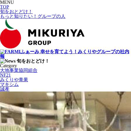
MENU
TOP
旬をおとどけ！
もっと知りたい！グループの人
幸せを育てよう！みくりやグループの社内
報
旬をおとどけ！
Category
大地事業協同組合
NF21
みくりや青果
マキシム
誠孝