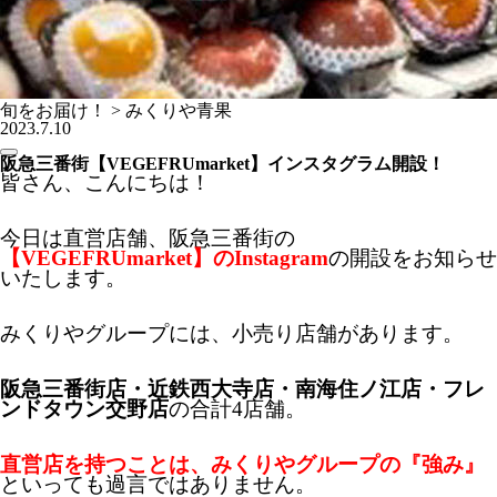
旬をお届け！ > みくりや青果
2023.7.10
阪急三番街【VEGEFRUmarket】インスタグラム開設！
皆さん、こんにちは！
今日は直営店舗、阪急三番街の
【VEGEFRUmarket】のInstagram
の開設をお知らせ
いたします。
みくりやグループには、小売り店舗があります。
阪急三番街店・近鉄西大寺店・南海住ノ江店・フレ
ンドタウン交野店
の合計4店舗。
直営店を持つことは、みくりやグループの『強み』
といっても過言ではありません。