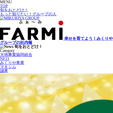
MENU
TOP
旬をおとどけ！
もっと知りたい！グループの人
幸せを育てよう！みくりや
グループの社内報
旬をおとどけ！
Category
大地事業協同組合
NF21
みくりや青果
マキシム
誠孝