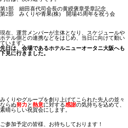
第1部 細田喜代司会長の黄綬褒章受章記念
第2部 みくりや青果(株) 開場45周年を祝う会
現在、運営メンバーが主体となり、スケジュールや
ホテル側との連携などをはじめ、当日に向けて動い
ています。
先日は、会場であるホテルニューオータニ大阪へも
下見に行きました。
みくりやグループを創り上げてこられた先人の並々
ならぬ
努力
と
熱意
に対する
感謝
の気持ちを込めて、
素晴らしい祝賀会にします。
ご参加予定の皆様、お待ちしております！