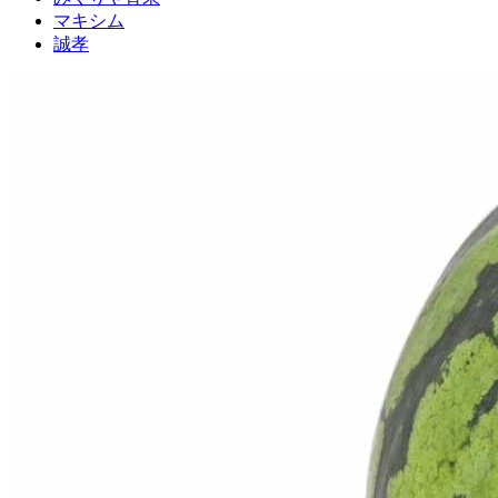
マキシム
誠孝