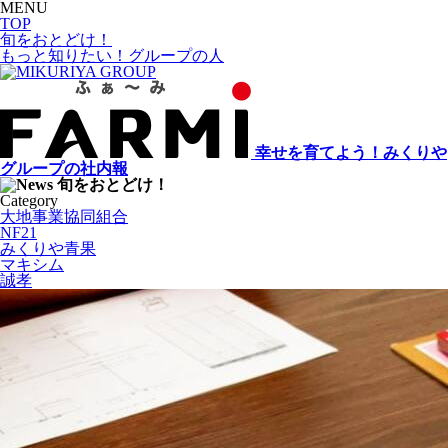
MENU
TOP
旬をおとどけ！
もっと知りたい！グループの人
幸せを育てよう！みくりや
グループの社内報
旬をおとどけ！
Category
大地事業協同組合
NF21
みくりや青果
マキシム
誠孝