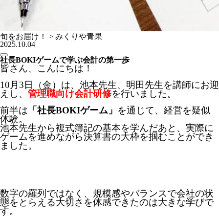
旬をお届け！ > みくりや青果
2025.10.04
社長BOKIゲームで学ぶ会計の第一歩
皆さん、こんにちは！
10月3日（金）は、池本先生、明田先生を講師にお迎
えし、
管理職向け会計研修
を行いました。
前半は
「社長BOKIゲーム」
を通じて、経営を疑似
体験。
池本先生から複式簿記の基本を学んだあと、実際に
ゲームを進めながら決算書の大枠を掴むことができ
ました。
数字の羅列ではなく、規模感やバランスで会社の状
態をとらえる大切さを体感できたのは大きな学びで
す。