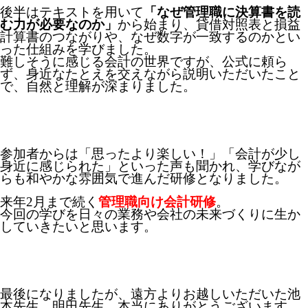
後半はテキストを用いて
「なぜ管理職に決算書を読
む力が必要なのか」
から始まり、貸借対照表と損益
計算書のつながりや、なぜ数字が一致するのかとい
った仕組みを学びました。
難しそうに感じる会計の世界ですが、公式に頼ら
ず、身近なたとえを交えながら説明いただいたこと
で、自然と理解が深まりました。
参加者からは「思ったより楽しい！」「会計が少し
身近に感じられた」といった声も聞かれ、学びなが
らも和やかな雰囲気で進んだ研修となりました。
来年2月まで続く
管理職向け会計研修
。
今回の学びを日々の業務や会社の未来づくりに生か
していきたいと思います。
最後になりましたが、遠方よりお越しいただいた池
本先生、明田先生、本当にありがとうございます。