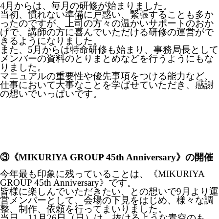
4月からは、毎月の研修が始まりました。
当初、慣れない準備に戸惑い、緊張することも多か
ったのですが、上司の方々の温かいサポートのおか
げで、講師の方に喜んでいただける研修の運営がで
きるようになりました。
また、5月からは特命研修も始まり、事務局長として
メンバーの資料のとりまとめなどを行うようにもな
りました。
マニュアルの重要性や優先事項をつける能力など、
仕事において大事なことを学ばせていただき、感謝
の想いでいっぱいです。
③《MIKURIYA GROUP 45th Anniversary》の開催
今年最も印象に残っていることは、《MIKURIYA
GROUP 45th Anniversary》です。
皆様に楽しんでいただきたい、との想いで9月より運
営メンバーとして、会場の下見をはじめ、様々な調
整、制作、依頼を行ってまいりました。
当日、11月26日（日）は、抜けるような青空のも