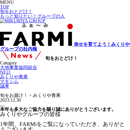
MENU
TOP
旬をおとどけ！
もっと知りたい！グループの人
幸せを育てよう！みくりや
グループの社内報
旬をおとどけ！
Category
大地事業協同組合
NF21
みくりや青果
マキシム
誠孝
旬をお届け！ > みくりや青果
2023.12.30
本年も多大なご協力を賜り誠にありがとうございます。
みくりやグループの皆様
1年間、FARMiをご覧になっていただき、ありがと
うございます。