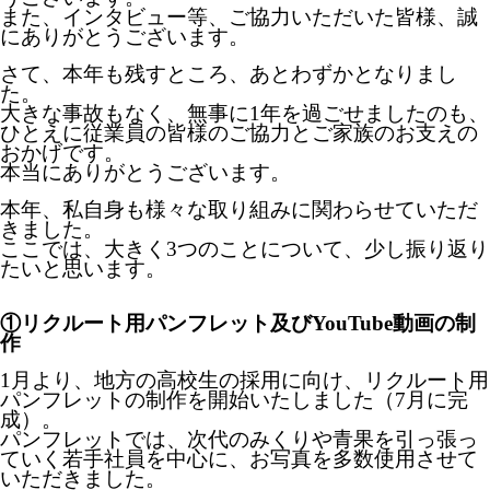
また、インタビュー等、ご協力いただいた皆様、誠
にありがとうございます。
さて、本年も残すところ、あとわずかとなりまし
た。
大きな事故もなく、無事に1年を過ごせましたのも、
ひとえに従業員の皆様のご協力とご家族のお支えの
おかげです。
本当にありがとうございます。
本年、私自身も様々な取り組みに関わらせていただ
きました。
ここでは、大きく3つのことについて、少し振り返り
たいと思います。
①リクルート用パンフレット及びYouTube動画の制
作
1月より、地方の高校生の採用に向け、リクルート用
パンフレットの制作を開始いたしました（7月に完
成）。
パンフレットでは、次代のみくりや青果を引っ張っ
ていく若手社員を中心に、お写真を多数使用させて
いただきました。