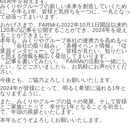
65周年を迎えます。
みくりやグループの新しい未来を創造していくため
に、今年も1年、皆様と気持ちを一つに、一丸となっ
て頑張ってまいります。
おかげさまで、FARMiも2022年10月1日開設以来約
120本の記事を公開することができ、2024年を迎え
ることができました。
本年も、みくりやグループ各社の連携力を高めるべ
く、『会社の取り組み』『各種イベント情報』『従
業員インタビュー』など、皆様が見たい、知りたい
と思える情報を幅広く発信してまいります。
「記事を書いてみたい」「FARMiの活動を一緒にし
たい」などございましたら、お気軽にお声がけくだ
さい。
今後とも、ご協力よろしくお願いいたします。
2024年が皆様にとって、明るく希望に溢れる1年と
なりますように。
また、みくりやグループの益々の発展、そして皆様
とご家族にとって、幸せな1年となることを祈念し
て、年頭の挨拶といたします。
本年もどうぞよろしくお願いいたします。