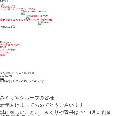
MENU
TOP
旬をおとどけ！
もっと知りたい！グループの人
幸せを育てよう！みくりやグループの社内報
旬をおとどけ！
Category
大地事業協同組合
NF21
みくりや青果
マキシム
誠孝
旬をお届け！ > みくりや青果
2024.1.05
新年あけましておめでとうございます。
みくりやグループの皆様
新年あけましておめでとうございます。
誠に嬉しいことに、みくりや青果は本年4月に創業