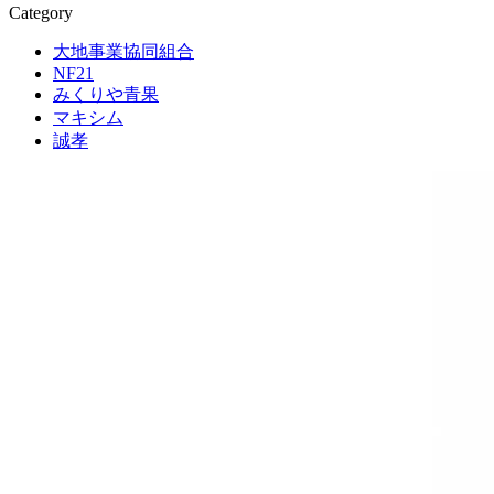
Category
大地事業協同組合
NF21
みくりや青果
マキシム
誠孝